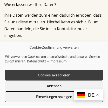
Wie erfassen wir Ihre Daten?
Ihre Daten werden zum einen dadurch erhoben, dass
Sie uns diese mitteilen. Hierbei kann es sich z. B. um
Daten handeln, die Sie in ein Kontaktformular
eingeben.
Andere Daten werden automatisch beim Besuch der
Cookie-Zustimmung verwalten
Website durch unsere IT-Systeme erfasst. Das sind vor
Wir verwenden Cookies, um unsere Website und unseren Service
allem technische Daten (z. B. Internetbrowser,
zu optimieren.
Datenschutz
–
Impressum
Betriebssystem oder Uhrzeit des Seitenaufrufs). Die
Erfassung dieser Daten erfolgt automatisch, sobald
Cookies akzeptieren
Sie diese Website betreten.
Ablehnen
Wofür nutzen wir Ihre Daten?
DE
Einstellungen anzeigen
Ein Teil der Daten wird erhoben, um eine fehlerfreie
Bereitstellung der Website zu gewährleisten. Andere